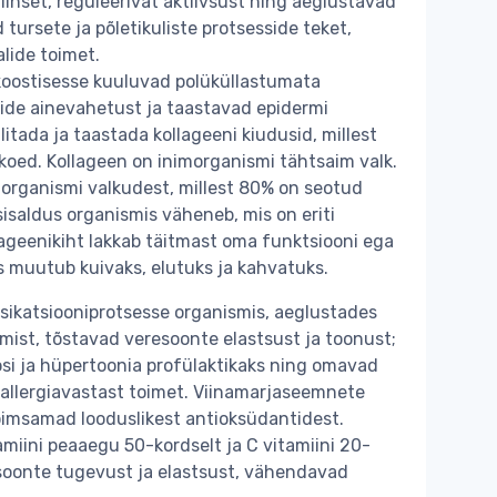
inset, reguleerivat aktiivsust ning aeglustavad
ursete ja põletikuliste protsesside teket,
lide toimet.
koostisesse kuuluvad polüküllastumata
dide ainevahetust ja taastavad epidermi
litada ja taastada kollageeni kiudusid, millest
ekoed. Kollageen on inimorganismi tähtsaim valk.
 organismi valkudest, millest 80% on seotud
sisaldus organismis väheneb, mis on eriti
lageenikiht lakkab täitmast oma funktsiooni ega
s muutub kuivaks, elutuks ja kahvatuks.
sikatsiooniprotsesse organismis, aeglustades
ist, tõstavad veresoonte elastsust ja toonust;
osi ja hüpertoonia profülaktikaks ning omavad
ja allergiavastast toimet. Viinamarjaseemnete
õimsamad looduslikest antioksüdantidest.
amiini peaaegu 50-kordselt ja C vitamiini 20-
soonte tugevust ja elastsust, vähendavad