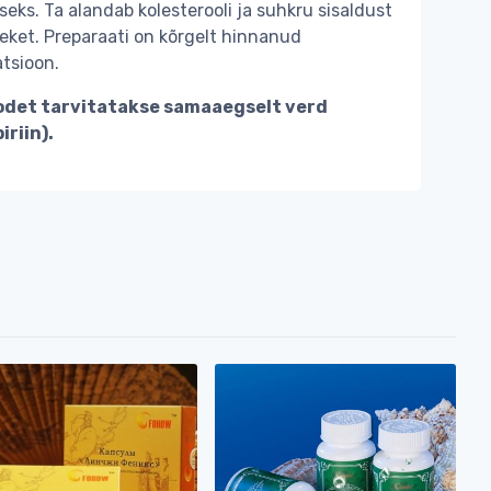
eks. Ta alandab kolesterooli ja suhkru sisaldust
teket. Preparaati on kõrgelt hinnanud
tsioon.
oodet tarvitatakse samaaegselt verd
riin).