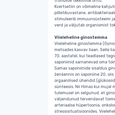
trombide tekkimise ohtu.
Kvertsetiin on võimeline kahju
põletikuvastane, antibakteriaal
stimuleerib immuunsüsteemi ja
verd ja väljutab organismist toks
Viieleheline ginostemma
Viieleheline ginostemma (Gyno
metsades kasvav liaan. Selle l
70. aastatel, kui teadlased teg
saponiinid sarnanevad oma toi
Samas saponiinide sisaldus gi
ženšennis on saponiine 20, sii
orgaanilised ühendid (glükosi
sünteesis. Nii Hiinas kui mujal
tulemusel on selgunud, et gin
väljendunud tervendavat toim
arteriaalse hüpertoonia, onkoloo
stressisituatsioonides. Viieleh