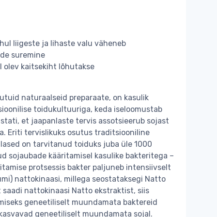
ul liigeste ja lihaste valu väheneb
ade suremine
 olev kaitsekiht lõhutakse
hutuid naturaalseid preparaate, on kasulik
ioonilise toidukultuuriga, keda iseloomustab
astati, et jaapanlaste tervis assotsieerub sojast
 Eriti tervislikuks osutus traditsiooniline
lased on tarvitanud toiduks juba üle 1000
d sojaubade kääritamisel kasulike bakteritega –
äritamise protsessis bakter paljuneb intensiivselt
mi) nattokinaasi, millega seostataksegi Natto
saadi nattokinaasi Natto ekstraktist, siis
tmiseks geneetiliselt muundamata baktereid
is kasvavad geneetiliselt muundamata sojal.