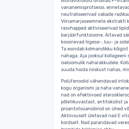
Bioflavonoidid omavad P-vitami
vananemisprotsessi, ennetavad t
neutraliseerivad vabade radikaa
Viinamarjaseemnete ekstrakti 
rasvhapped aktiviseerivad lipii
barjäärfunktsioone. Aitavad säi
koosnevad liigese-, luu- ja sid
Ta esindab kolmandikku kõigist
nahaga. Aja jooksul kollageeni 
iseloomulik naharakkudele. Kol
suuda hoida niiskust nahas, mi
Polüfenoolid vähendavad intok
kogu organismi ja naha vananem
nad on efektiivsed aterosklero
põletikuvastast, antitoksilist 
proantotsüanidiinid on ühed v
Aktiivsuselt ületavad nad E vit
kordselt. Nad parandavad vere