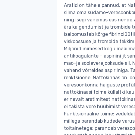
Arstid on tähele pannud, et Na
silma oma südame-veresoonkonn
ning isegi vanemas eas nende v
ära kalgendumist ja trombide t
iseloomustab kõrge fibrinolüüti
viskoossuse ja trombide tekkimi
Miljonid inimesed kogu maailma
antikoagulante – aspiriini jt s
mao-ja sooleverejooksude all. 
vahend võrreldes aspiriiniga. Ta 
reaktsioone. Nattokinaas on loo
veresoonkonna haiguste profülak
nattokinaasi toime küllaltki kau
erinevalt arstimitest nattokinaa
ei takista vere hüübimist vere
Funktsionaalne toime: vedeldab
millega parandab kudede varu
toitainetega; parandab veresoo