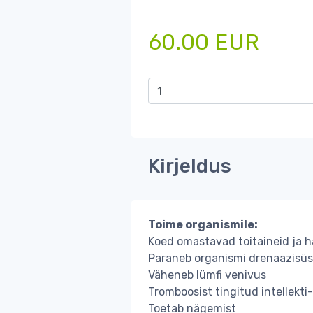
60.00 EUR
Kirjeldus
Toime organismile:
Koed omastavad toitaineid ja h
Paraneb organismi drenaazisüs
Väheneb lümfi venivus
Tromboosist tingitud intellekt
Toetab nägemist