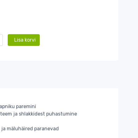
Lisa korvi
apniku paremini
teem ja shlakkidest puhastumine
i- ja mäluhäired paranevad