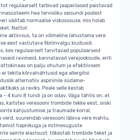
ttot regulaarselt tarbivad jaapanlased paistavad
asüsteemi hea tervisliku seisundi poolest
eri säilitab normaalse viskoossuse, mis hoiab
eket. Nattot
line aktiivsus, ta on võimeline lahustama vere
se eest vastutava fibriinvalgu kiudusid.
s, kes regulaarselt tarvitavad populaarseid
arnaseid ravimeid, kannatavad verejooksude, eriti
Nattokinaas on palju ohutum ja efektiivsem
ei tekita kõrvalnähtusid ega allergilisi
duslik alternatiiv aspiriinile südame-
tikaks ja raviks. Peale selle kestab
a – 4 kuni 8 tundi ja on odav. Väga tähtis on, et
s, kaitstes veresooni trombide tekke eest, siiski
soonte kahjustumise ja traumade korral.
 verd, suurendab veresooni läbiva vere mahtu,
stamist hapnikuga ja mitmesuguste
nte seinte elastsust; tõkestab trombide teket ja