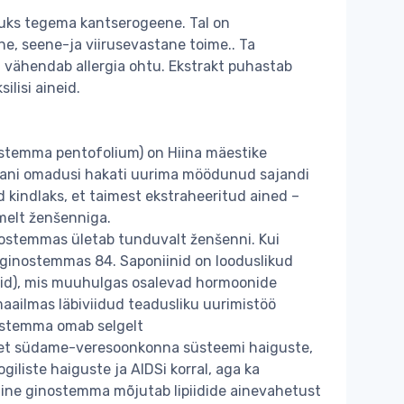
tuks tegema kantserogeene. Tal on
ne, seene-ja viirusevastane toime.. Ta
 vähendab allergia ohtu. Ekstrakt puhastab
ilisi aineid.
stemma pentofolium) on Hiina mäestike
iaani omadusi hakati uurima möödunud sajandi
id kindlaks, et taimest ekstraheeritud ained –
melt ženšenniga.
nostemmas ületab tunduvalt ženšenni. Kui
s ginostemmas 84. Saponiinid on looduslikud
idid), mis muuhulgas osalevad hormoonide
 maailmas läbiviidud teadusliku uurimistöö
ostemma omab selgelt
et südame-veresoonkonna süsteemi haiguste,
giliste haiguste ja AIDSi korral, aga ka
eline ginostemma mõjutab lipiidide ainevahetust