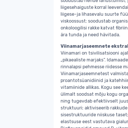
soodustab nende lahustumist; 
liigesehaiguste korral leevend
liigese-ja lihasevalu suurte fü
viskoossust; soodustab organi
onkoloogilisi rakke katvat fibri
ära tunda ja need hävitada.
Viinamarjaseemnete ekstra
Viinamari on tsivilisatsiooni a
„pikaealiste marjaks“. Idamaade
rinnalapsi pehmesse riidesse m
Viinamarjaseemnetest valmistat
proantotsüanidiinid ja katehhi
vitamiinide allikas. Kogu see k
ülimalt soodsat mõju kogu orga
ning tugevdab efektiivselt juu
struktuuri; aktiviseerib rakkud
sisestruktuuride niiskuse taset
elastsuse eest vastutava gialu