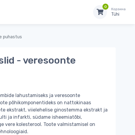
0
Корзина
Tühi
te puhastus
lid - veresoonte
ombide lahustamiseks ja veresoonte
oote põhikomponentideks on nattokinaas
e ekstrakt, viielehelise ginostemma ekstrakt ja
ulti ja infarkti, südame isheemiatõbi,
ge vere kolesterool. Toote valmistamisel on
hnoloogiaid.