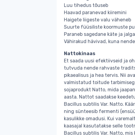
Luu tihedus tõuseb
Haavad paranevad kiiremini
Haigete liigeste valu väheneb
Suurte füüsiliste koormuste puh
Paraneb sagedane käte ja jalg
Vähirakud hävivad, kuna nendel
Nattokinaas
Et saada uusi efektiivseid ja o
tutvuda nende rahvaste tradits
pikaealisus ja hea tervis. Nii av
valmistatud toitude tarbimisega.
sojaprodukt Natto, mida jaapan
aasta. Nattot saadakse keedetu
Bacillus subtilis Var. Natto. Kä
ning sünteesib fermenti (ensüü
kasulikke omadusi. Kui varemalt 
kaasajal kasutatakse selle too
Bacillus subtilis Var. Natto, m