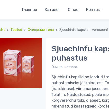
Главная
Каталог
О нас
Контакт
eht
Tooted
Очищение тела
Sjuechinfu kapslid - veresoon
Sjuechinfu kaps
puhastus
Очищение тела
Sjuchinfu kapslid on loodud tr
puhastamiseks jääkainetest. T
(natokinase), viinamarjaseemnet
želatiin. Näidustused: peale ins
kõrgvererõhu tõbi, diabeet, kõr
rakendatud kaasaegseid kõrgte