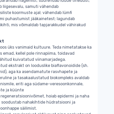
parandab nägemist; suurendab luude tihedust;
ab liigesevalu, samuti vähendab
üsiliste koormuste ajal; vähendab lümfi
smi puhastumist jääkainetest; lagundab
inikihti, mis võimaldab tapjarakkudel vähirakud
kt
jaloos üks vanimaid kultuure. Teda nimetatakse ka
s emad, kellel pole rinnapiima, toidavad
ähitud kuivatatud viinamarjadega.
ud ekstrakt on looduslike biaflavonoidide (sh.
inid), aga ka asendamatute rasvhapete ja
eeruline ja tasakaalustatud biokompleks avaldab
nismile, eriti aga südame-veresoonkonnale,
ste ja küünte
e regeneratsioonivõimet, hoiab epidermi ja naha
; soodustab nahakihtide hüdratsiooni ja
roonhappe säilimist.